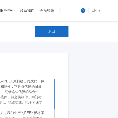
EN
服务中心
联系我们
会员登录
CN
返回
用PEEK原料挤出而成的一种
性和刚性，它具备优良的耐疲
性。凭借这些优异的综合性
连接件、热交换制件，阀门衬
核电、轨道交通、电子和医学
力，我们生产的PEEK板材厚