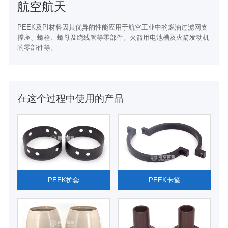
航空航天
PEEK及PI材料因其优异的性能应用于航空工业中的燃油过滤网支
撑座、螺栓、螺母及绕线管等零部件。火箭用电池槽及火箭发动机
的零部件等。
在这个过程中使用的产品
PEEK护套
PEEK卡箍