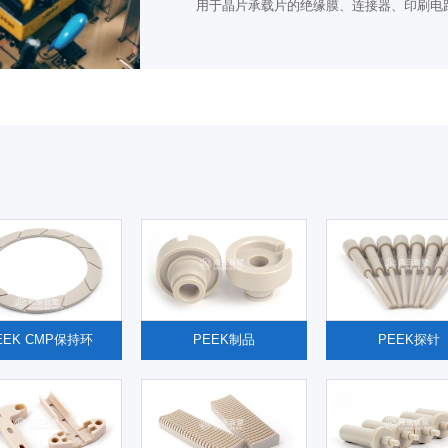
用于晶片承载片的绝缘膜、连接器、印刷电
EEK CMP保持环
PEEK制品
PEEK探针