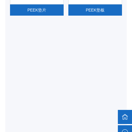
PEEK垫片
PEEK垫板