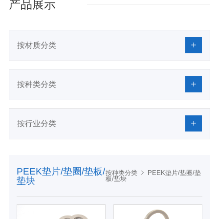
产品展示
按材质分类
按种类分类
按行业分类
PEEK垫片/垫圈/垫板/
按种类分类
PEEK垫片/垫圈/垫
板/垫块
垫块